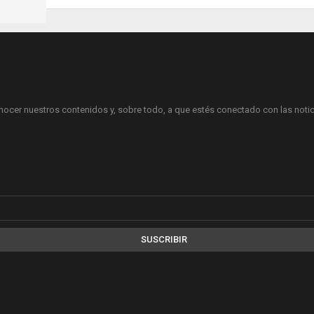
onocer nuestros contenidos y, sobre todo, a que estés conectado con las notici
SUSCRIBIR