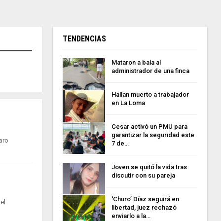
TENDENCIAS
Mataron a bala al
administrador de una finca
Hallan muerto a trabajador
en La Loma
Cesar activó un PMU para
garantizar la seguridad este
aro
7 de…
Joven se quitó la vida tras
discutir con su pareja
‘Churo’ Díaz seguirá en
 el
libertad, juez rechazó
enviarlo a la…