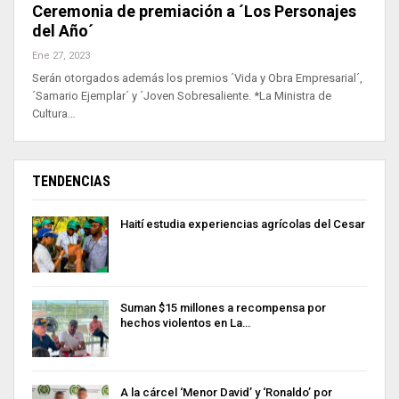
Ceremonia de premiación a ´Los Personajes
del Año´
Ene 27, 2023
Serán otorgados además los premios ´Vida y Obra Empresarial´,
´Samario Ejemplar´ y ´Joven Sobresaliente. *La Ministra de
Cultura…
TENDENCIAS
Haití estudia experiencias agrícolas del Cesar
Suman $15 millones a recompensa por
hechos violentos en La…
A la cárcel ‘Menor David’ y ‘Ronaldo’ por