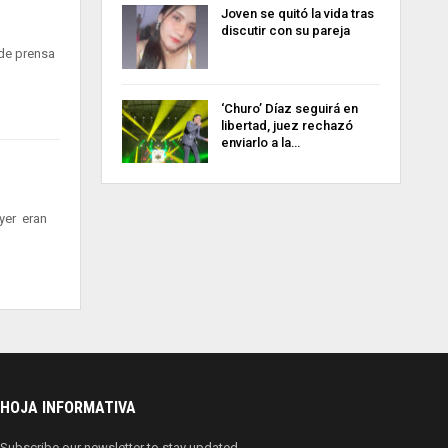
Joven se quitó la vida tras
discutir con su pareja
 de prensa
‘Churo’ Díaz seguirá en
libertad, juez rechazó
enviarlo a la…
ayer eran
HOJA INFORMATIVA
Subscribe our newsletter to stay updated.