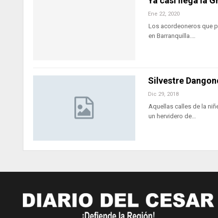
Ya casi llega la 
Ene 22, 2020
Los acordeoneros que par
en Barranquilla.…
Silvestre Dangon
Dic 29, 2018
Aquellas calles de la ni
un hervidero de…