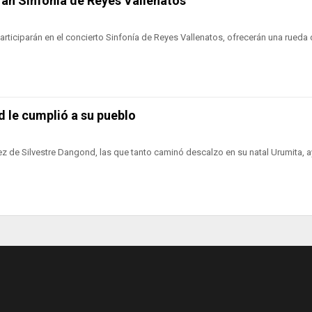
Gran Sinfonía de Reyes Vallenatos
ticiparán en el concierto Sinfonía de Reyes Vallenatos, ofrecerán una rueda
d le cumplió a su pueblo
ñez de Silvestre Dangond, las que tanto caminó descalzo en su natal Urumita, 