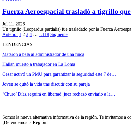
Fuerza Aeroespacial trasladó a tigrillo qu
Jul 11, 2026
Un tigrillo (Leopardus pardalis) fue trasladado por la Fuerza Aeroe
Anterior
1
2
3
4
…
1.118
Siguiente
TENDENCIAS
Mataron a bala al administrador de una finca
Hallan muerto a trabajador en La Loma
Cesar activó un PMU para garantizar la seguridad este 7 de…
Joven se quitó la vida tras discutir con su pareja
‘Churo’ Díaz seguirá en libertad, juez rechazó enviarlo a la…
Somos la nueva alternativa informativa de la región. Te invitamos a co
¡Defendemos la Región!