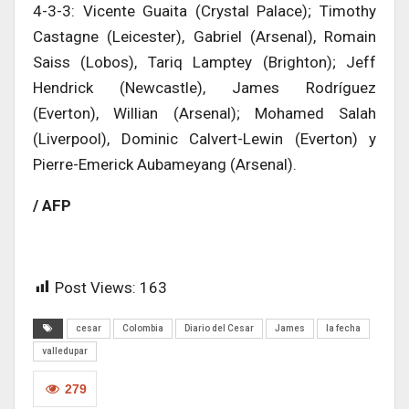
4-3-3: Vicente Guaita (Crystal Palace); Timothy
Castagne (Leicester), Gabriel (Arsenal), Romain
Saiss (Lobos), Tariq Lamptey (Brighton); Jeff
Hendrick (Newcastle), James Rodríguez
(Everton), Willian (Arsenal); Mohamed Salah
(Liverpool), Dominic Calvert-Lewin (Everton) y
Pierre-Emerick Aubameyang (Arsenal).
/ AFP
Post Views:
163
cesar
Colombia
Diario del Cesar
James
la fecha
valledupar
279