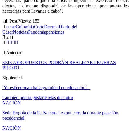
necesarias para conjurar la crisis e impedir la extensión de sus
efectos, así mismo dispondrá de las operaciones presupuesta les
necesarias para llevarlas a cabo”.
Post Views:
153
cesar
Colombia
Corte
Decreto
Diario del
Cesar
Noticias
Pandemia
pensiones
211
Anterior
SEIS AEROPUERTOS PODRÁN REALIZAR PRUEBAS
PILOTO
Siguiente
´Ya está en marcha la gratuidad en educación´
También podría gustarte
Más del autor
NACIÓN
Sede Bogotá de la U. Nacional estará cerrada durante posesión
presidencial
NACIÓN