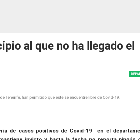
ipio al que no ha llegado el
DEPA
 Tenerife, han permitido que este se encuentre libre de Covid-19.
eria de casos positivos de Covid-19 en el departame
mantiene invicto y hasta la fecha no reporta ningún 