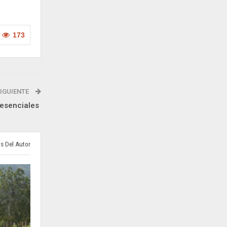
173
IGUIENTE
presenciales
s Del Autor