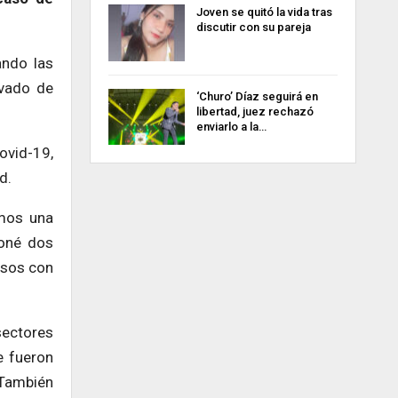
Joven se quitó la vida tras
discutir con su pareja
ando las
avado de
‘Churo’ Díaz seguirá en
libertad, juez rechazó
enviarlo a la…
Covid-19,
d.
imos una
oné dos
esos con
sectores
e fueron
También