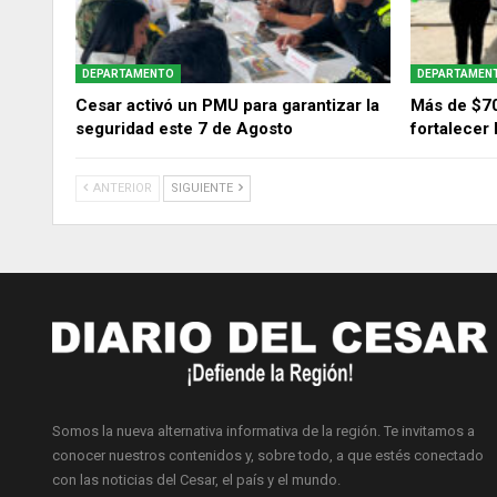
DEPARTAMENTO
DEPARTAMEN
Cesar activó un PMU para garantizar la
Más de $70
seguridad este 7 de Agosto
fortalecer 
ANTERIOR
SIGUIENTE
Somos la nueva alternativa informativa de la región. Te invitamos a
conocer nuestros contenidos y, sobre todo, a que estés conectado
con las noticias del Cesar, el país y el mundo.