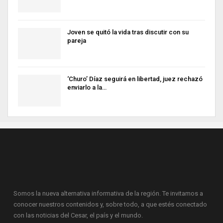
Joven se quitó la vida tras discutir con su
pareja
‘Churo’ Díaz seguirá en libertad, juez rechazó
enviarlo a la…
Somos la nueva alternativa informativa de la región. Te invitamos a
conocer nuestros contenidos y, sobre todo, a que estés conectado
con las noticias del Cesar, el país y el mundo.