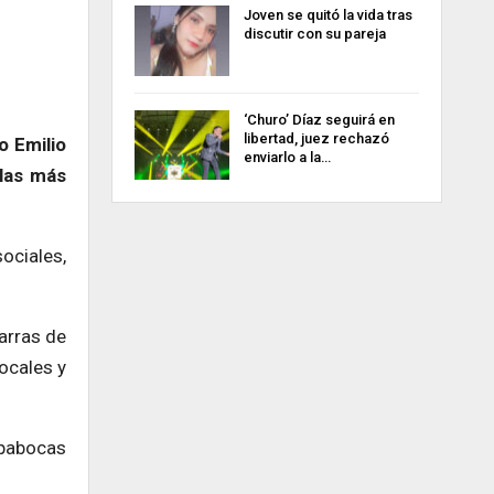
Joven se quitó la vida tras
discutir con su pareja
‘Churo’ Díaz seguirá en
libertad, juez rechazó
o Emilio
enviarlo a la…
 las más
ociales,
arras de
ocales y
apabocas