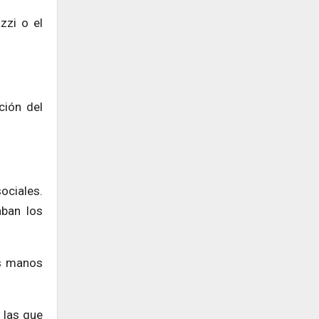
zzi o el
ción del
sociales.
aban los
as manos
 las que