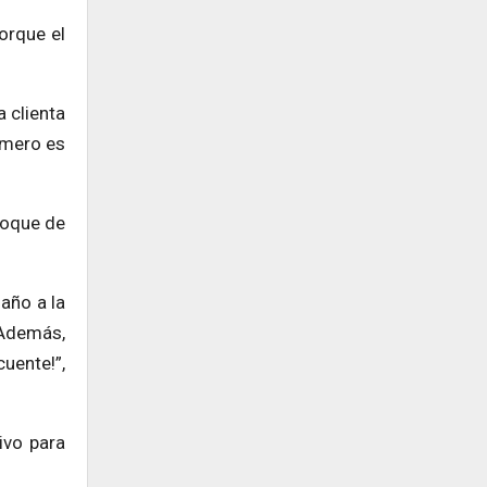
orque el
a clienta
imero es
toque de
año a la
 Además,
uente!”,
ivo para