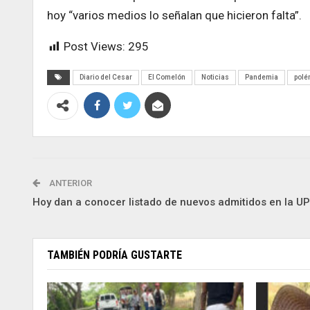
hoy “varios medios lo señalan que hicieron falta”.
Post Views:
295
Diario del Cesar
El Comelón
Noticias
Pandemia
polé
ANTERIOR
Hoy dan a conocer listado de nuevos admitidos en la U
TAMBIÉN PODRÍA GUSTARTE