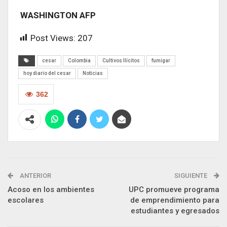
WASHINGTON AFP
Post Views:
207
cesar
Colombia
Cultivos Ilícitos
fumigar
hoy diario del cesar
Noticias
362
ANTERIOR
SIGUIENTE
Acoso en los ambientes
UPC promueve programa
escolares
de emprendimiento para
estudiantes y egresados