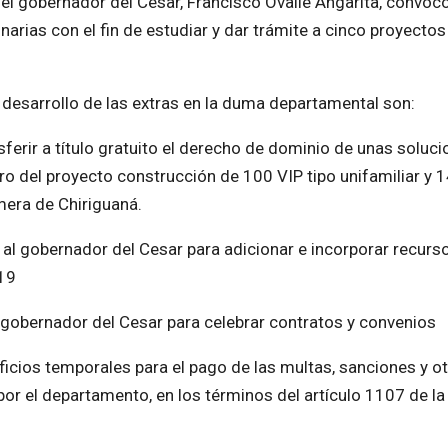
 el gobernador del Cesar, Francisco Ovalle Angarita, convoc
arias con el fin de estudiar y dar trámite a cinco proyectos
 desarrollo de las extras en la duma departamental son:
sferir a título gratuito el derecho de dominio de unas soluc
ntro del proyecto construcción de 100 VIP tipo unifamiliar y 
lmera de Chiriguaná.
al gobernador del Cesar para adicionar e incorporar recurso
019
l gobernador del Cesar para celebrar contratos y convenios
ficios temporales para el pago de las multas, sanciones y o
or el departamento, en los términos del artículo 1107 de la 