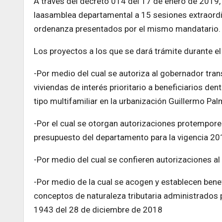
A través del decreto 014 del 17 de enero de 2019,
la
asamblea
departamental a 15 sesiones extraordin
ordenanza presentados por el mismo mandatario.
Los proyectos a los que se dará trámite durante el
-Por medio del cual se autoriza al gobernador tran
viviendas de interés prioritario a beneficiarios de
tipo multifamiliar en la urbanización Guillermo Pa
-Por el cual se otorgan autorizaciones protempore 
presupuesto del departamento para la vigencia 2
-Por medio del cual se confieren autorizaciones a
-Por medio de la cual se acogen y establecen bene
conceptos de naturaleza tributaria administrados p
1943 del 28 de diciembre de 2018