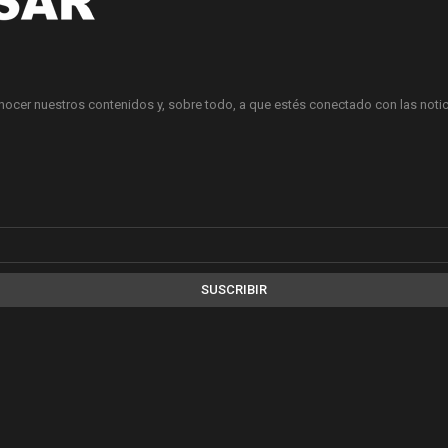
onocer nuestros contenidos y, sobre todo, a que estés conectado con las notici
SUSCRIBIR