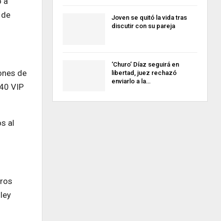
ó a
 de
Joven se quitó la vida tras
discutir con su pareja
‘Churo’ Díaz seguirá en
iones de
libertad, juez rechazó
enviarlo a la…
140 VIP
s al
tros
ley