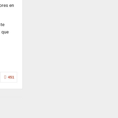
cores en
ste
a que
451