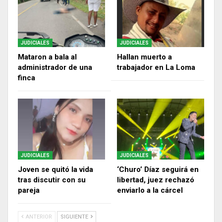
JUDICIALES
JUDICIALES
Mataron a bala al
Hallan muerto a
administrador de una
trabajador en La Loma
finca
JUDICIALES
JUDICIALES
Joven se quitó la vida
‘Churo’ Díaz seguirá en
tras discutir con su
libertad, juez rechazó
pareja
enviarlo a la cárcel
ANTERIOR
SIGUIENTE