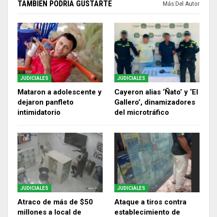
TAMBIÉN PODRÍA GUSTARTE
Más Del Autor
JUDICIALES
JUDICIALES
Mataron a adolescente y
Cayeron alias ‘Ñato’ y ‘El
dejaron panfleto
Gallero’, dinamizadores
intimidatorio
del microtráfico
JUDICIALES
JUDICIALES
Atraco de más de $50
Ataque a tiros contra
millones a local de
establecimiento de