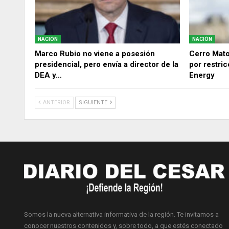
NACIÓN
NACIÓN
Marco Rubio no viene a posesión
Cerro Mat
presidencial, pero envía a director de la
por restri
DEA y…
Energy
ANTERIOR
SIGUIENTE
Somos la nueva alternativa informativa de la región. Te invitamos a
conocer nuestros contenidos y, sobre todo, a que estés conectado