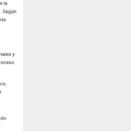
n la
a. Según
nte
nales y
proceso
co,
r.
ión
e