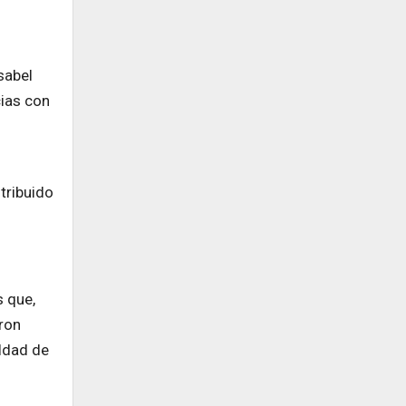
sabel
ias con
tribuido
s que,
eron
aldad de