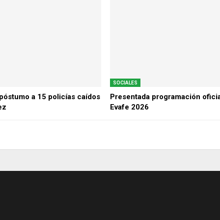
SOCIALES
óstumo a 15 policías caídos
Presentada programación oficia
ez
Evafe 2026