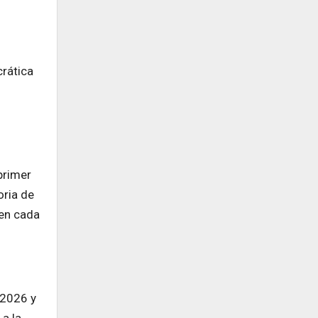
rática
primer
oria de
 en cada
 2026 y
 a la