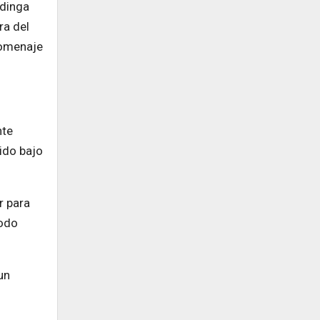
adinga
ra del
homenaje
nte
ido bajo
r para
todo
un