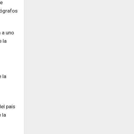
de
tógrafos
 a uno
 la
 la
el país
 la