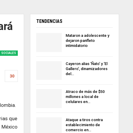
TENDENCIAS
ará
Mataron a adolescente y
dejaron panfleto
intimidatorio
SOCIALES
Cayeron alias ‘Ñato’ y ‘El
Gallero’, dinamizadores
del…
30
Atraco de más de $50
millones a local de
celulares en…
lombia.
rias que
Ataque a tiros contra
establecimiento de
 a México
comercio en…