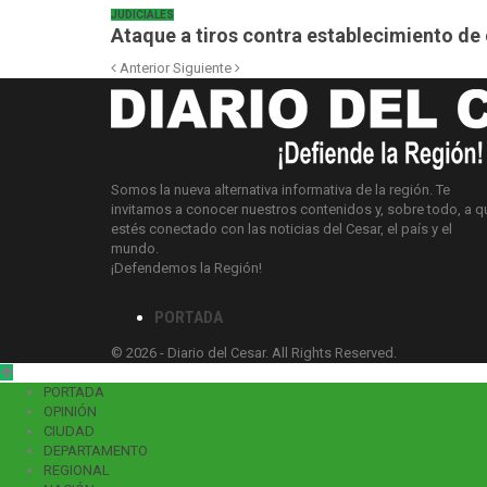
JUDICIALES
Ataque a tiros contra establecimiento d
Anterior
Siguiente
Somos la nueva alternativa informativa de la región. Te
invitamos a conocer nuestros contenidos y, sobre todo, a q
estés conectado con las noticias del Cesar, el país y el
mundo.
¡Defendemos la Región!
PORTADA
© 2026 - Diario del Cesar. All Rights Reserved.
PORTADA
OPINIÓN
CIUDAD
DEPARTAMENTO
REGIONAL