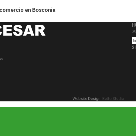
e comercio en Bosconia
H
Su
S
ue
Website Design:
BetterStudio