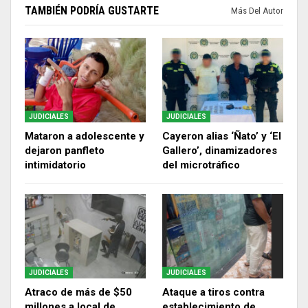
TAMBIÉN PODRÍA GUSTARTE
Más Del Autor
JUDICIALES
JUDICIALES
Mataron a adolescente y
Cayeron alias ‘Ñato’ y ‘El
dejaron panfleto
Gallero’, dinamizadores
intimidatorio
del microtráfico
JUDICIALES
JUDICIALES
Atraco de más de $50
Ataque a tiros contra
millones a local de
establecimiento de