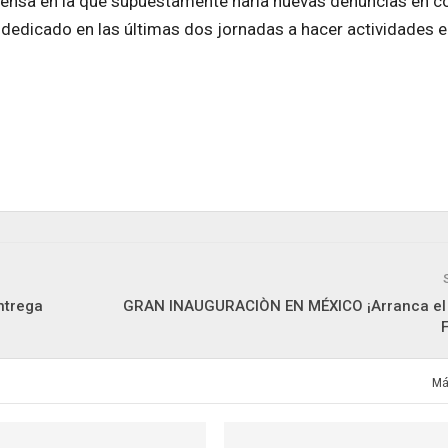
rensa en la que supuestamente haría nuevas denuncias en c
 dedicado en las últimas dos jornadas a hacer actividades e
ntrega
GRAN INAUGURACIÒN EN MÉXICO ¡Arranca el 
Má