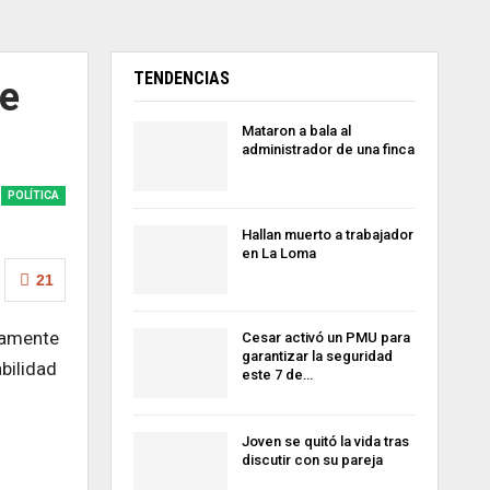
TENDENCIAS
re
Mataron a bala al
administrador de una finca
POLÍTICA
Hallan muerto a trabajador
en La Loma
21
icamente
Cesar activó un PMU para
garantizar la seguridad
bilidad
este 7 de…
Joven se quitó la vida tras
discutir con su pareja