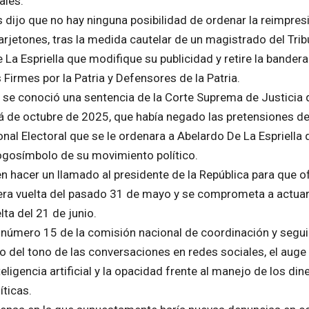
ales.
 dijo que no hay ninguna posibilidad de ordenar la reimpres
arjetones, tras la medida cautelar de un magistrado del Trib
a Espriella que modifique su publicidad y retire la bandera
 Firmes por la Patria y Defensores de la Patria.
 se conoció una sentencia de la Corte Suprema de Justicia 
tá de octubre de 2025, que había negado las pretensiones d
nal Electoral que se le ordenara a Abelardo De La Espriella 
 logosímbolo de su movimiento político.
en hacer un llamado al presidente de la República para que of
era vuelta del pasado 31 de mayo y se comprometa a actua
ta del 21 de junio.
ón número 15 de la comisión nacional de coordinación y segu
go del tono de las conversaciones en redes sociales, el auge
ligencia artificial y la opacidad frente al manejo de los din
íticas.