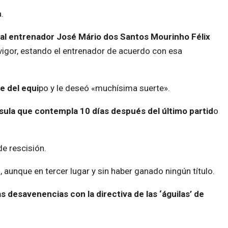
.
r al entrenador José Mário dos Santos Mourinho Félix
 vigor, estando el entrenador de acuerdo con esa
e del equi
po y le deseó «muchísima suerte».
sula que contempla 10 días después del último partid
o
de rescisión.
, aunque en tercer lugar y sin haber ganado ningún título.
as desavenencias con la directiva de las ‘águilas’ de