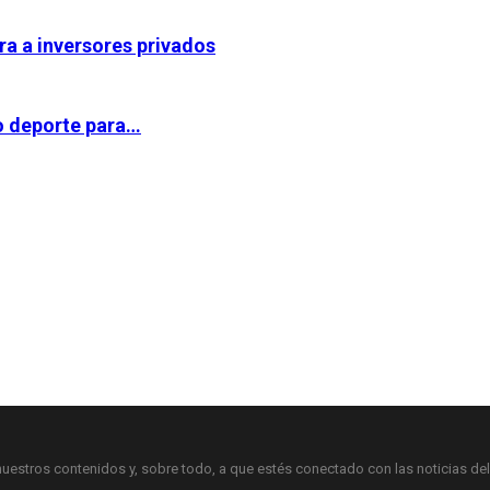
ra a inversores privados
ro deporte para…
nuestros contenidos y, sobre todo, a que estés conectado con las noticias del 