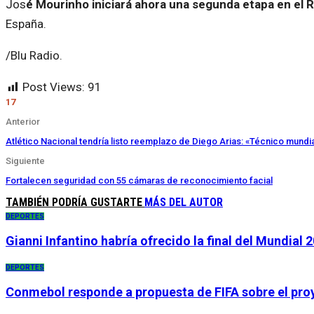
Jos
é Mourinho iniciará ahora una segunda etapa en el Re
España.
/Blu Radio.
Post Views:
91
17
Anterior
Atlético Nacional tendría listo reemplazo de Diego Arias: «Técnico mundia
Siguiente
Fortalecen seguridad con 55 cámaras de reconocimiento facial
TAMBIÉN PODRÍA GUSTARTE
MÁS DEL AUTOR
DEPORTES
Gianni Infantino habría ofrecido la final del Mundia
DEPORTES
Conmebol responde a propuesta de FIFA sobre el proye