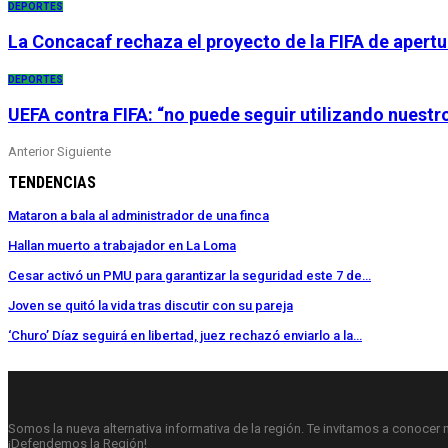
DEPORTES
La Concacaf rechaza el proyecto de la FIFA de apertu
DEPORTES
UEFA contra FIFA: “no puede seguir utilizando nuest
Anterior
Siguiente
TENDENCIAS
Mataron a bala al administrador de una finca
Hallan muerto a trabajador en La Loma
Cesar activó un PMU para garantizar la seguridad este 7 de…
Joven se quitó la vida tras discutir con su pareja
‘Churo’ Díaz seguirá en libertad, juez rechazó enviarlo a la…
Somos la nueva alternativa informativa de la región. Te invitamos a conocer 
¡Defendemos la Región!