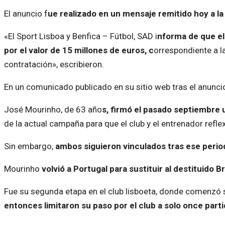
El anuncio f
ue realizado en un mensaje remitido hoy a l
«El Sport Lisboa y Benfica – Fútbol, SAD i
nforma de que el
por el valor de 15 millones de euros, c
orrespondiente a l
contratación», escribieron.
En un comunicado publicado en su sitio web tras el anunci
José Mourinho, de 63 año
s, firmó el pasado septiembre 
de la actual campaña para que el club y el entrenador refle
Sin embargo,
ambos siguieron vinculados tras ese period
Mourinho
volvió a Portugal para sustituir al destituido 
Fue su segunda etapa en el club lisboeta, donde comenzó 
entonces limitaron su paso por el club a solo once parti