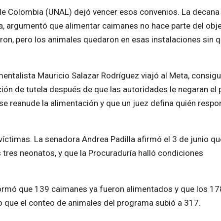
 de Colombia (UNAL) dejó vencer esos convenios. La decana 
ia, argumentó que alimentar caimanes no hace parte del obj
eron, pero los animales quedaron en esas instalaciones sin 
mentalista Mauricio Salazar Rodríguez viajó al Meta, consigu
ción de tutela después de que las autoridades le negaran el
 se reanude la alimentación y que un juez defina quién resp
víctimas. La senadora Andrea Padilla afirmó el 3 de junio qu
 tres neonatos, y que la Procuraduría halló condiciones
nformó que 139 caimanes ya fueron alimentados y que los 17
 lo que el conteo de animales del programa subió a 317.