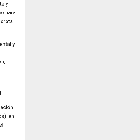
te y
io para
ncreta
ental y
ón,
l.
tación
s), en
el