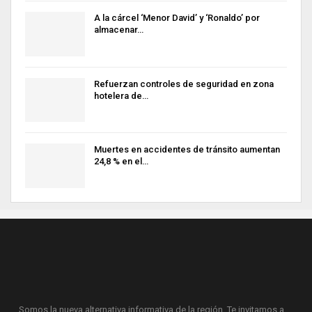
A la cárcel ‘Menor David’ y ‘Ronaldo’ por
almacenar…
Refuerzan controles de seguridad en zona
hotelera de…
Muertes en accidentes de tránsito aumentan
24,8 % en el…
Somos la nueva alternativa informativa de la región. Te invitamos a