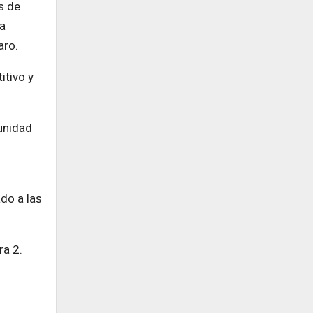
s de
na
aro.
itivo y
tunidad
do a las
ra 2.