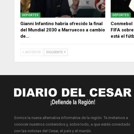
DEPORTES
DEPORTES
Gianni Infantino habría ofrecido la final
Conmebol 
del Mundial 2030 a Marruecos a cambio
FIFA sobre
de…
está el fút
ANTERIOR
SIGUIENTE
Somos la nueva alternativa informativa de la región. Te invitamos a
conocer nuestros contenidos y, sobre todo, a que estés conectado
con las noticias del Cesar, el país y el mundo.