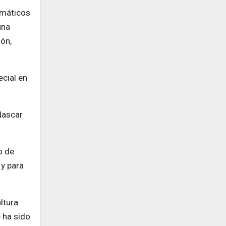
emáticos
una
ión,
ecial en
Nascar
o de
y para
ltura
 ha sido