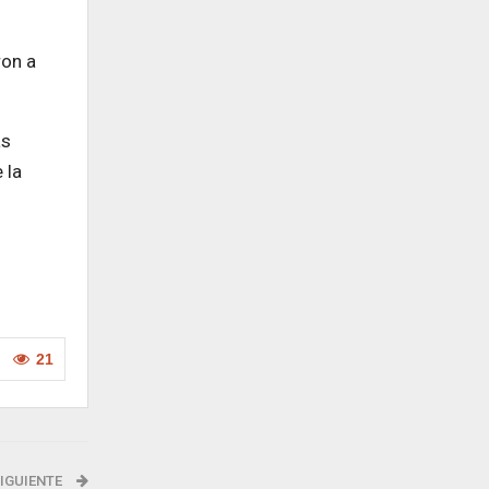
ron a
as
 la
21
IGUIENTE