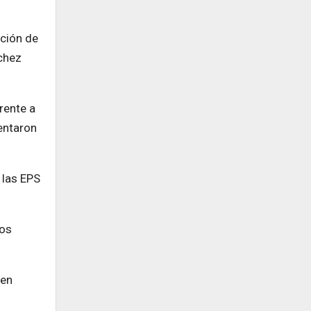
nción de
nchez
rente a
entaron
 las EPS
sos
ten