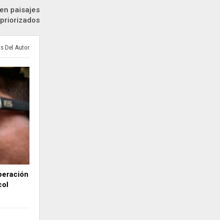
en paisajes
priorizados
s Del Autor
peración
col