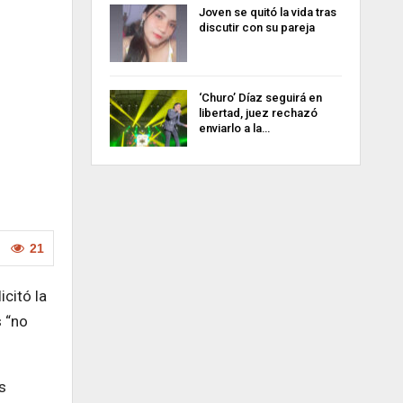
Joven se quitó la vida tras
discutir con su pareja
‘Churo’ Díaz seguirá en
libertad, juez rechazó
enviarlo a la…
21
citó la
s “no
s