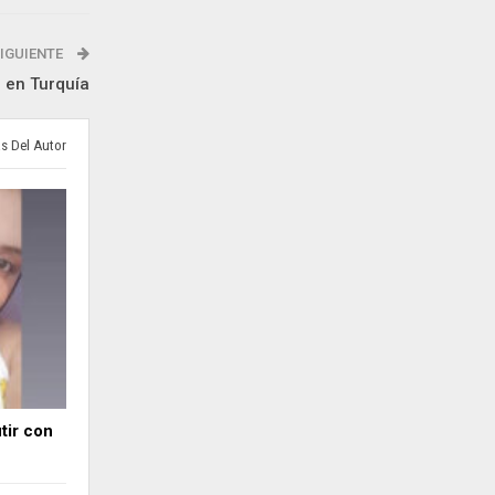
IGUIENTE
 en Turquía
s Del Autor
utir con