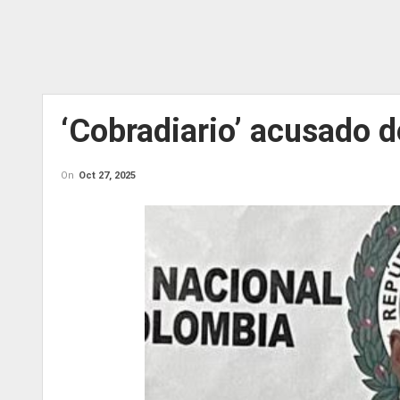
‘Cobradiario’ acusado 
On
Oct 27, 2025