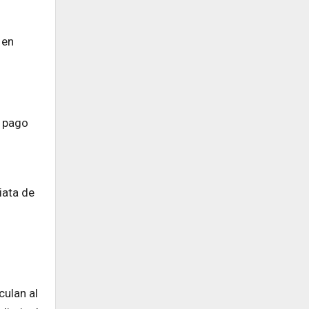
 en
l pago
iata de
n
culan al