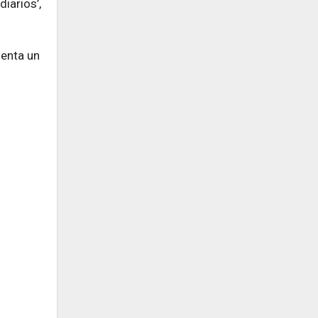
iarios’,
senta un