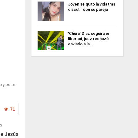
Joven se quitó la vida tras
discutir con su pareja
‘Churo’ Díaz seguirá en
libertad, juez rechazó
enviarlo a la…
a y porte
71
e
de Jesús