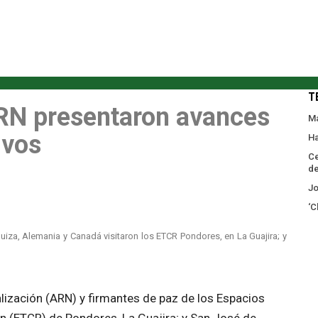
T
RN presentaron avances
Ma
ivos
Ha
Ce
d
Jo
‘C
a, Alemania y Canadá visitaron los ETCR Pondores, en La Guajira; y
lización (ARN) y firmantes de paz de los Espacios