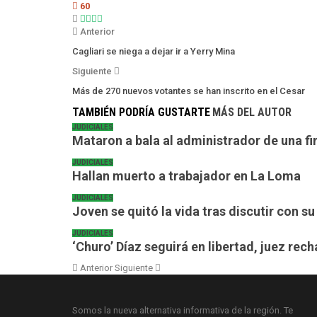
60
Anterior
Cagliari se niega a dejar ir a Yerry Mina
Siguiente
Más de 270 nuevos votantes se han inscrito en el Cesar
TAMBIÉN PODRÍA GUSTARTE
MÁS DEL AUTOR
JUDICIALES
Mataron a bala al administrador de una fi
JUDICIALES
Hallan muerto a trabajador en La Loma
JUDICIALES
Joven se quitó la vida tras discutir con su
JUDICIALES
‘Churo’ Díaz seguirá en libertad, juez rech
Anterior
Siguiente
Somos la nueva alternativa informativa de la región. Te