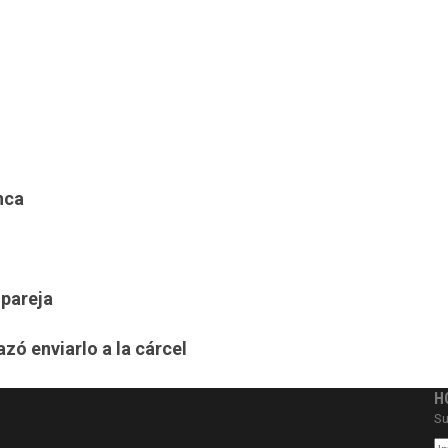
nca
 pareja
azó enviarlo a la cárcel
H
Su