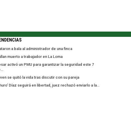
ENDENCIAS
taron a bala al administrador de una finca
llan muerto a trabajador en La Loma
sar activó un PMU para garantizar la seguridad este 7
e…
ven se quitó la vida tras discutir con su pareja
huro’ Díaz seguirá en libertad, juez rechazó enviarlo a la…