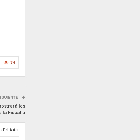
74
IGUIENTE
mostrará los
 la Fiscalía
s Del Autor