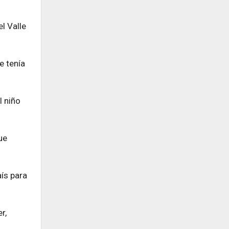
l Valle
e tenía
l niño
ue
aís para
r,