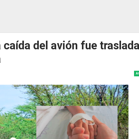
 caída del avión fue traslad
a
A