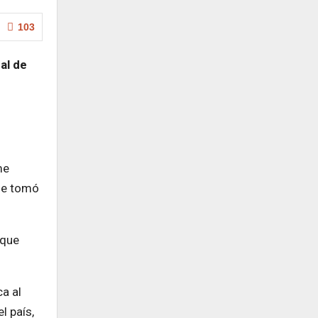
103
al de
me
 se tomó
 que
ca al
l país,