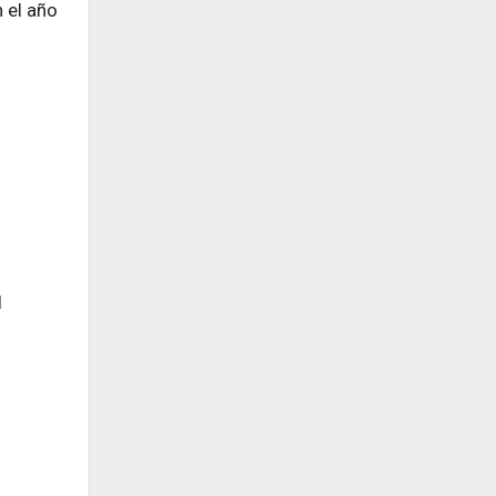
 el año
l