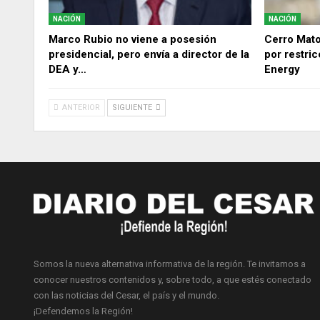
NACIÓN
NACIÓN
Marco Rubio no viene a posesión
Cerro Mat
presidencial, pero envía a director de la
por restri
DEA y…
Energy
ANTERIOR
SIGUIENTE
Somos la nueva alternativa informativa de la región. Te invitamos a
conocer nuestros contenidos y, sobre todo, a que estés conectado
con las noticias del Cesar, el país y el mundo.
¡Defendemos la Región!