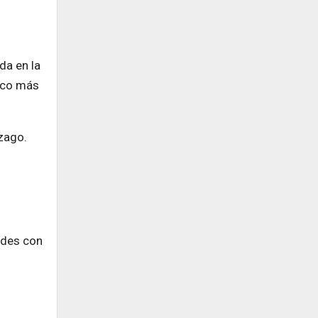
da en la
poco más
zago.
ades con