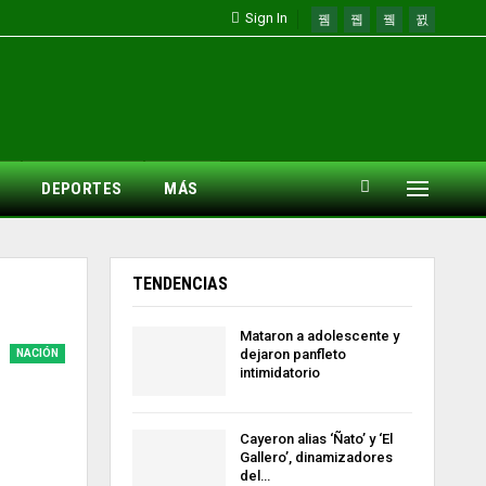
Sign In
DEPORTES
MÁS
TENDENCIAS
Mataron a adolescente y
dejaron panfleto
NACIÓN
intimidatorio
Cayeron alias ‘Ñato’ y ‘El
Gallero’, dinamizadores
del…