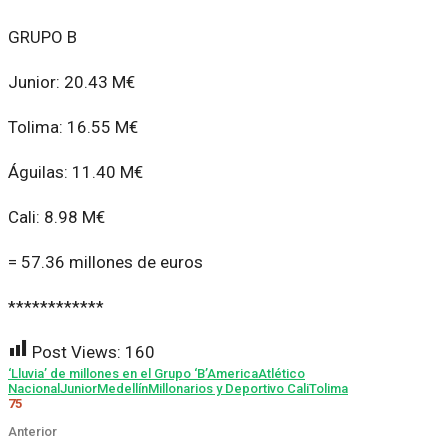
GRUPO B
Junior: 20.43 M€
Tolima: 16.55 M€
Águilas: 11.40 M€
Cali: 8.98 M€
= 57.36 millones de euros
************
Post Views:
160
‘Lluvia’ de millones en el Grupo ‘B’
America
Atlético
Nacional
Junior
Medellín
Millonarios y Deportivo Cali
Tolima
75
Anterior