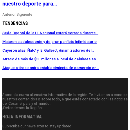
nuestro deporte para…
Anterior
Siguiente
TENDENCIAS
Sede Bogotá de la U. Nacional estará cerrada durante…
Mataron a adolescente y dejaron panfleto intimidatorio
Cayeron alias ‘Ñato’ y ‘El Gallero’, dinamizadores del…
Atraco de más de $50 millones a local de celulares en…
Ataque a tiros contra establecimiento de comercio en…
Somos la nueva alternativa informativa de la región. Te invitamos a conocer
nuestros contenidos y, sobre todo, a que estés conectado con las noticias
del Cesar, el país y el mundo.
¡Defendemos la Región!
HOJA INFORMATIVA
Subscribe our newsletter to stay updated.