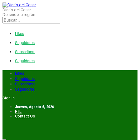
Diario del Cesar
Defiende la región
Likes
Seguidores
Subscribers
Seguidores
Likes
Seguidores
Subscribers
Seguidores
Sign In
Jueves, Agosto 6, 2026
RTL
Contact Us