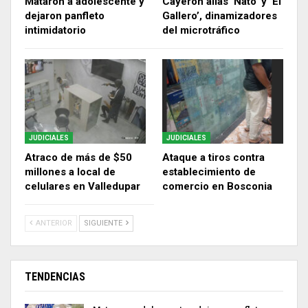
Mataron a adolescente y
Cayeron alias ‘Ñato’ y ‘El
dejaron panfleto
Gallero’, dinamizadores
intimidatorio
del microtráfico
JUDICIALES
JUDICIALES
Atraco de más de $50
Ataque a tiros contra
millones a local de
establecimiento de
celulares en Valledupar
comercio en Bosconia
ANTERIOR
SIGUIENTE
TENDENCIAS