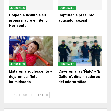
JUDICIALES
JUDICIALES
Golpeó e insultó a su
Capturan a presunto
propia madre en Bello
abusador sexual
Horizonte
JUDICIALES
JUDICIALES
Mataron a adolescente y
Cayeron alias ‘Ñato’ y ‘El
dejaron panfleto
Gallero’, dinamizadores
intimidatorio
del microtráfico
ANTERIOR
SIGUIENTE