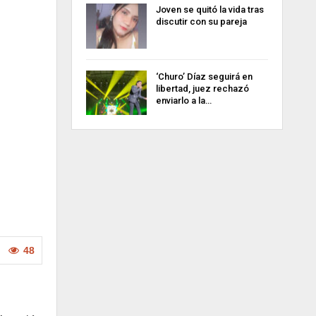
Joven se quitó la vida tras
discutir con su pareja
‘Churo’ Díaz seguirá en
libertad, juez rechazó
enviarlo a la…
48