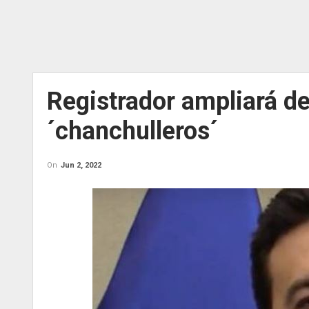
Registrador ampliará d
´chanchulleros´
On
Jun 2, 2022