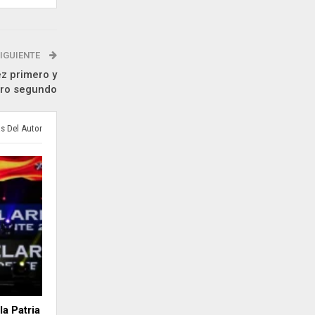
IGUIENTE
ez primero y
tro segundo
s Del Autor
a Patria