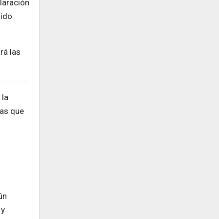
claración
tido
rá las
 la
sas que
ún
 y