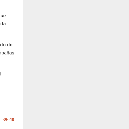
que
ada
ado de
ampañas
l
48