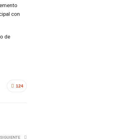
elemento
cipal con
to de
124
SIGUIENTE