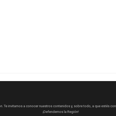
ón. Te invitamos a conocer nuestros contenidos y, sobre todo, a que estés cone
¡Defendemos la Región!