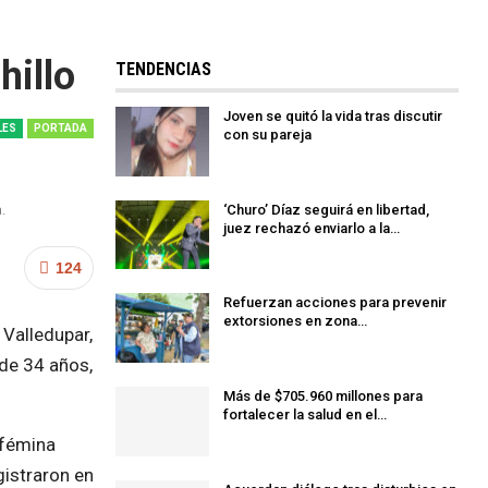
hillo
TENDENCIAS
Joven se quitó la vida tras discutir
LES
PORTADA
con su pareja
‘Churo’ Díaz seguirá en libertad,
.
juez rechazó enviarlo a la…
124
Refuerzan acciones para prevenir
extorsiones en zona…
 Valledupar,
de 34 años,
Más de $705.960 millones para
fortalecer la salud en el…
 fémina
gistraron en