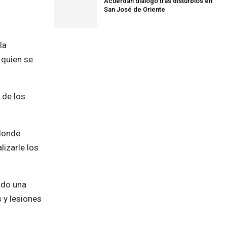
Acuerdan diálogo tras disturbios en
San José de Oriente
la
 quien se
 de los
 donde
lizarle los
ado una
 y lesiones