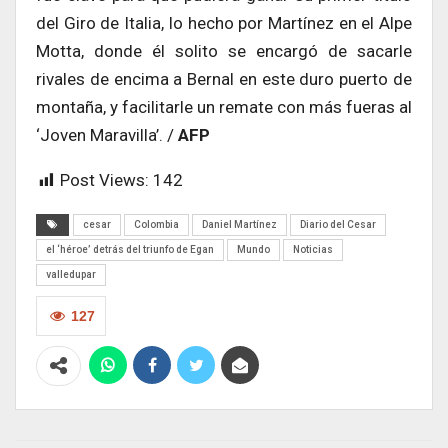
del Giro de Italia, lo hecho por Martínez en el Alpe
Motta, donde él solito se encargó de sacarle
rivales de encima a Bernal en este duro puerto de
montaña, y facilitarle un remate con más fueras al
‘Joven Maravilla’. /
AFP
Post Views:
142
cesar
Colombia
Daniel Martínez
Diario del Cesar
el ‘héroe’ detrás del triunfo de Egan
Mundo
Noticias
valledupar
127